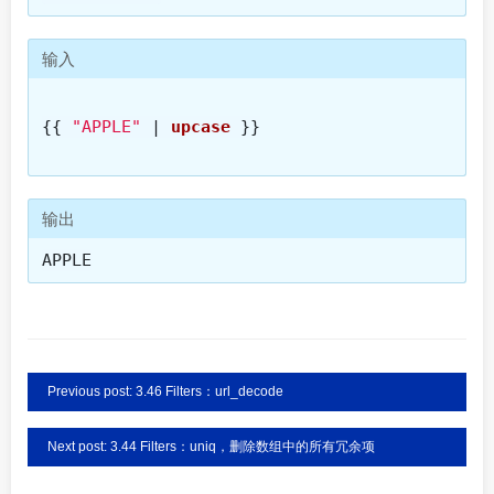
输入
{{
"APPLE"
|
upcase
}}
输出
APPLE
Previous post: 3.46 Filters：url_decode
Next post: 3.44 Filters：uniq，删除数组中的所有冗余项