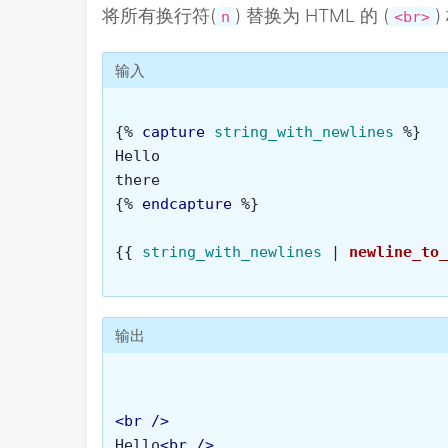
将所有换行符(
) 替换为 HTML 的 (
)
n
<br>
输入
{%
capture
string_with_newlines
%}
Hello

{%
endcapture
%}
{{
string_with_newlines
|
newline_to_
输出
<br
/>
Hello
<br
/>