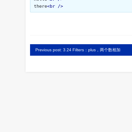
there
<br
/>
Previous post: 3.24 Filters：plus，两个数相加