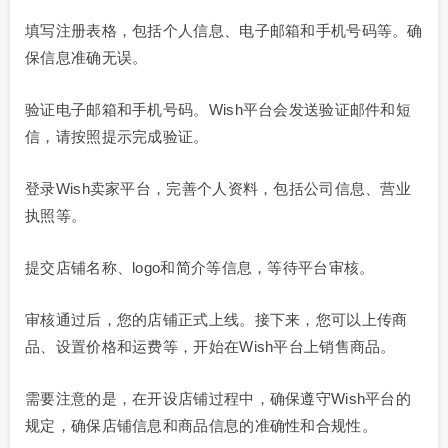
填写注册表格，包括个人信息、电子邮箱和手机号码等。确
保信息准确无误。
验证电子邮箱和手机号码。Wish平台会发送验证邮件和短
信，请按照提示完成验证。
登录Wish卖家平台，完善个人资料，包括公司信息、营业
执照等。
提交店铺名称、logo和简介等信息，等待平台审核。
审核通过后，您的店铺正式上线。接下来，您可以上传商
品、设置价格和运费等，开始在Wish平台上销售商品。
需要注意的是，在开设店铺过程中，确保遵守Wish平台的
规定，确保店铺信息和商品信息的准确性和合规性。